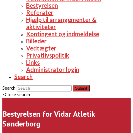
Bestyrelsen
Referater
Hjælp til arrangementer &
aktiviteter
Kontingent og indmeldelse
Billeder
Vedtægter
Privatlivspolitik
Links
Administrator login
Search
Search
Submit
×
Close search
Bestyrelsen for Vidar Atletik
Sønderborg