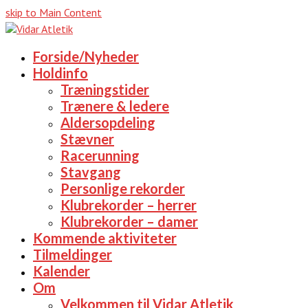
skip to Main Content
Forside/Nyheder
Holdinfo
Træningstider
Trænere & ledere
Aldersopdeling
Stævner
Racerunning
Stavgang
Personlige rekorder
Klubrekorder – herrer
Klubrekorder – damer
Kommende aktiviteter
Tilmeldinger
Kalender
Om
Velkommen til Vidar Atletik