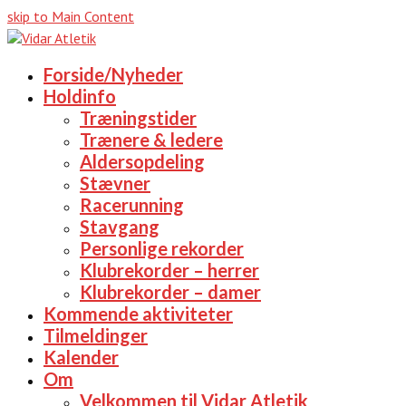
skip to Main Content
Forside/Nyheder
Holdinfo
Træningstider
Trænere & ledere
Aldersopdeling
Stævner
Racerunning
Stavgang
Personlige rekorder
Klubrekorder – herrer
Klubrekorder – damer
Kommende aktiviteter
Tilmeldinger
Kalender
Om
Velkommen til Vidar Atletik