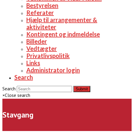
Bestyrelsen
Referater
Hjælp til arrangementer &
aktiviteter
Kontingent og indmeldelse
Billeder
Vedtægter
Privatlivspolitik
Links
Administrator login
Search
Search
Submit
×
Close search
Stavgang