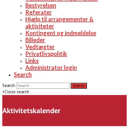
Bestyrelsen
Referater
Hjælp til arrangementer &
aktiviteter
Kontingent og indmeldelse
Billeder
Vedtægter
Privatlivspolitik
Links
Administrator login
Search
Search
Submit
×
Close search
Aktivitetskalender