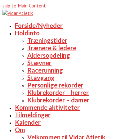
skip to Main Content
Forside/Nyheder
Holdinfo
Træningstider
Trænere & ledere
Aldersopdeling
Stævner
Racerunning
Stavgang
Personlige rekorder
Klubrekorder – herrer
Klubrekorder – damer
Kommende aktiviteter
Tilmeldinger
Kalender
Om
Velkommen til Vidar Atletik